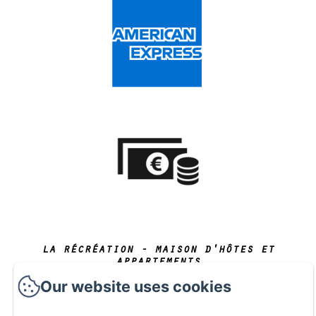
la récréation - maison d'hôtes et
appartements
Politique de confidentialité
Informations légales
Our website uses cookies
Informations sur les cookies
2 Imp. Aribart, Châtelaudren-Plouagat, 22170, Frankrijk