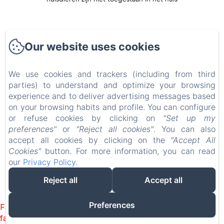
Our website uses cookies
We use cookies and trackers (including from third
parties) to understand and optimize your browsing
la récréation - maison d'hôtes et
experience and to deliver advertising messages based
appartements
on your browsing habits and profile. You can configure
Politique de confidentialité
Informations légales
or refuse cookies by clicking on
"Set up my
Informations sur les cookies
preferences"
or
"Reject all cookies"
. You can also
2 Imp. Aribart, Châtelaudren-Plouagat, 22170, Frankrijk
accept all cookies by clicking on the
"Accept All
contact@larecreationbretagne.fr
Cookies"
button. For more information, you can read
+33 9 86 55 13 17
our
Privacy Policy
.
Reject all
Accept all
Mogelijk gemaakt met Amenitiz
Preferences
Failed to load BookingEngine/index: Loading chunk 1322
failed. (missing: