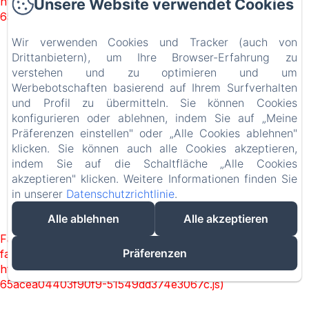
https://d1cmur5l0xva3h.cloudfront.net/packs/93-
Unsere Website verwendet Cookies
65acea04403f90f9-51549dd374e3067c.js)
Wir verwenden Cookies und Tracker (auch von
Drittanbietern), um Ihre Browser-Erfahrung zu
la récréation - maison d'hôtes et
verstehen und zu optimieren und um
appartements
Werbebotschaften basierend auf Ihrem Surfverhalten
Datenschutzerklärung
Rechtliche Informationen
und Profil zu übermitteln. Sie können Cookies
Cookie-Informationen
konfigurieren oder ablehnen, indem Sie auf „Meine
2 Imp. Aribart, Châtelaudren-Plouagat, 22170, Frankreich
Präferenzen einstellen" oder „Alle Cookies ablehnen"
contact@larecreationbretagne.fr
klicken. Sie können auch alle Cookies akzeptieren,
+33 9 86 55 13 17
indem Sie auf die Schaltfläche „Alle Cookies
akzeptieren" klicken. Weitere Informationen finden Sie
in unserer
Datenschutzrichtlinie
.
Powered mit Amenitiz
Alle ablehnen
Alle akzeptieren
Failed to load BookingEngine/index: Loading chunk 93
Präferenzen
failed. (missing:
https://d1cmur5l0xva3h.cloudfront.net/packs/93-
65acea04403f90f9-51549dd374e3067c.js)