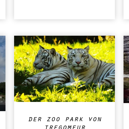
der zoo park von
tregomeur