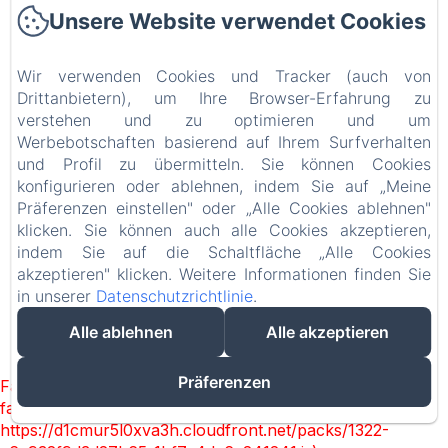
résolution des litiges
Unsere Website verwendet Cookies
Services Consulaires : Les clients peuvent
contacter leur ambassade/consulat pour
Wir verwenden Cookies und Tracker (auch von
obtenir de l'aide en cas de litige
Drittanbietern), um Ihre Browser-Erfahrung zu
Le site web est hébergé par Amenitiz SL
verstehen und zu optimieren und um
Werbebotschaften basierend auf Ihrem Surfverhalten
la récréation - maison d'hôtes et
und Profil zu übermitteln. Sie können Cookies
appartements
konfigurieren oder ablehnen, indem Sie auf „Meine
Datenschutzerklärung
Rechtliche Informationen
Präferenzen einstellen" oder „Alle Cookies ablehnen"
Cookie-Informationen
klicken. Sie können auch alle Cookies akzeptieren,
2 Imp. Aribart, Châtelaudren-Plouagat, 22170, Frankreich
indem Sie auf die Schaltfläche „Alle Cookies
contact@larecreationbretagne.fr
akzeptieren" klicken. Weitere Informationen finden Sie
+33 9 86 55 13 17
in unserer
Datenschutzrichtlinie
.
Alle ablehnen
Alle akzeptieren
Powered mit Amenitiz
Präferenzen
Failed to load BookingEngine/index: Loading chunk 1322
failed. (missing:
https://d1cmur5l0xva3h.cloudfront.net/packs/1322-